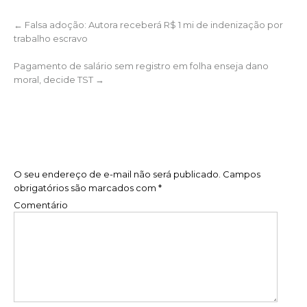
P
←
Falsa adoção: Autora receberá R$ 1 mi de indenização por
trabalho escravo
o
s
Pagamento de salário sem registro em folha enseja dano
moral, decide TST
→
t
Deixe uma resposta
n
a
v
O seu endereço de e-mail não será publicado.
Campos
obrigatórios são marcados com
*
i
Comentário
g
a
t
i