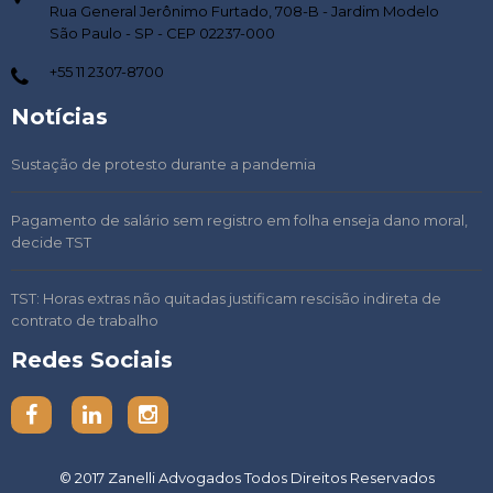
Rua General Jerônimo Furtado, 708-B - Jardim Modelo
São Paulo - SP - CEP 02237-000
+55 11 2307-8700
Notícias
Sustação de protesto durante a pandemia
Pagamento de salário sem registro em folha enseja dano moral,
decide TST
TST: Horas extras não quitadas justificam rescisão indireta de
contrato de trabalho
Redes Sociais
© 2017
Zanelli Advogados
Todos Direitos Reservados