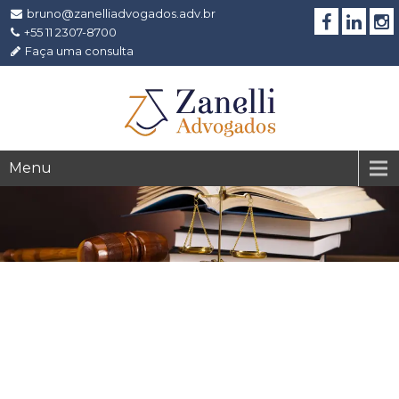
bruno@zanelliadvogados.adv.br
+55 11 2307-8700
Faça uma consulta
Menu
TST: Horas extras não
quitadas justificam
rescisão indireta de
contrato de
trabalho